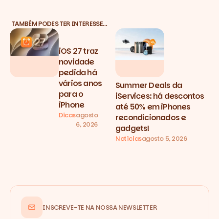
TAMBÉM PODES TER INTERESSE…
iOS 27 traz
novidade
pedida há
vários anos
Summer Deals da
para o
iServices: há descontos
iPhone
até 50% em iPhones
Dicas
agosto
recondicionados e
6, 2026
gadgets!
Notícias
agosto 5, 2026
INSCREVE-TE NA NOSSA NEWSLETTER