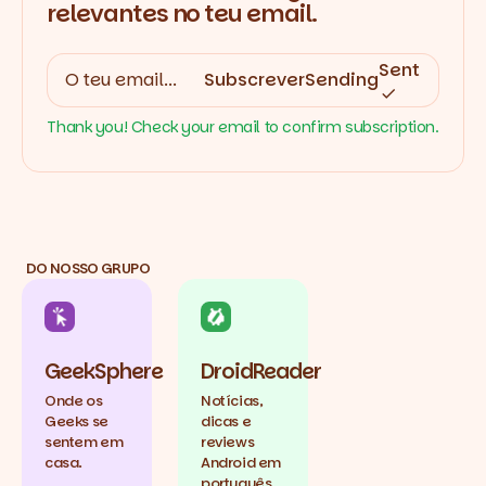
relevantes no teu email.
Sent
Subscrever
Sending
Thank you! Check your email to confirm subscription.
DO NOSSO GRUPO
GeekSphere
DroidReader
Onde os
Notícias,
Geeks se
dicas e
sentem em
reviews
casa.
Android em
português