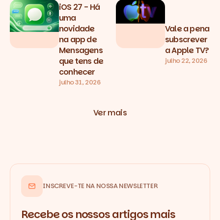
iOS 27 - Há
uma
novidade
Vale a pena
na app de
subscrever
Mensagens
a Apple TV?
que tens de
julho 22, 2026
conhecer
julho 31, 2026
Ver mais
INSCREVE-TE NA NOSSA NEWSLETTER
Recebe os nossos artigos mais