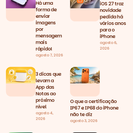
Há uma
iOS 27 traz
forma de
novidade
enviar
pedida há
imagens
vários anos
por
para o
mensagem
iPhone
mais
agosto 6,
2026
rápido!
agosto 7, 2026
3 dicas que
levam a
App das
Notas ao
próximo
O que a certificação
nível
IP67 e IP68 do iPhone
agosto 4,
não te diz
2026
agosto 3, 2026