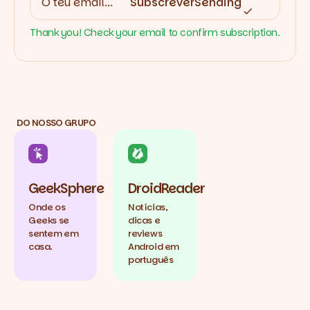
Subscrever
Sending
Thank you! Check your email to confirm subscription.
DO NOSSO GRUPO
GeekSphere
DroidReader
Onde os
Notícias,
Geeks se
dicas e
sentem em
reviews
casa.
Android em
português