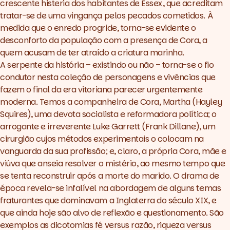
crescente histeria dos habitantes de Essex, que acreditam
tratar-se de uma vingança pelos pecados cometidos. À
medida que o enredo progride, torna-se evidente o
desconforto da população com a presença de Cora, a
quem acusam de ter atraído a criatura marinha.
A serpente da história – existindo ou não – torna-se o fio
condutor nesta coleção de personagens e vivências que
fazem o final da era vitoriana parecer urgentemente
moderna. Temos a companheira de Cora, Martha (
Hayley
Squires
), uma devota socialista e reformadora política; o
arrogante e irreverente Luke Garrett (
Frank Dillane
), um
cirurgião cujos métodos experimentais o colocam na
vanguarda da sua profissão; e, claro, a própria Cora, mãe e
viúva que anseia resolver o mistério, ao mesmo tempo que
se tenta reconstruir após a morte do marido. O drama de
época revela-se infalível na abordagem de alguns temas
fraturantes que dominavam a Inglaterra do século XIX, e
que ainda hoje são alvo de reflexão e questionamento. São
exemplos as dicotomias fé
versus
razão, riqueza
versus