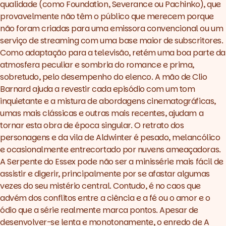
qualidade (como
Foundation
,
Severance
ou
Pachinko
), que
provavelmente não têm o público que merecem porque
não foram criadas para uma emissora convencional ou um
serviço de streaming com uma base maior de subscritores.
Como adaptação para a televisão, retém uma boa parte da
atmosfera peculiar e sombria do romance e prima,
sobretudo, pelo desempenho do elenco. A mão de Clio
Barnard ajuda a revestir cada episódio com um tom
inquietante e a mistura de abordagens cinematográficas,
umas mais clássicas e outras mais recentes, ajudam a
tornar esta obra de época singular. O retrato dos
personagens e da vila de Aldwinter é pesado, melancólico
e ocasionalmente entrecortado por nuvens ameaçadoras.
A Serpente do Essex
pode não ser a minissérie mais fácil de
assistir e digerir, principalmente por se afastar algumas
vezes do seu mistério central. Contudo, é no caos que
advém dos conflitos entre a ciência e a fé ou o amor e o
ódio que a série realmente marca pontos. Apesar de
desenvolver-se lenta e monotonamente, o enredo de
A