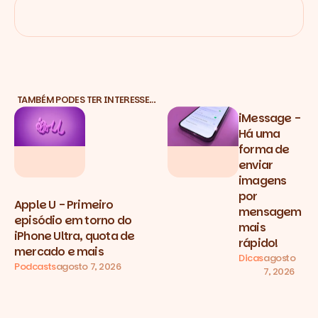
TAMBÉM PODES TER INTERESSE…
iMessage -
Há uma
forma de
enviar
imagens
por
Apple U - Primeiro
mensagem
episódio em torno do
mais
iPhone Ultra, quota de
rápido!
mercado e mais
Dicas
agosto
Podcasts
agosto 7, 2026
7, 2026