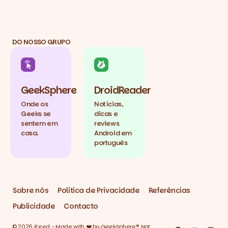
DO NOSSO GRUPO
GeekSphere
DroidReader
Onde os
Notícias,
Geeks se
dicas e
sentem em
reviews
casa.
Android em
português
Sobre nós
Politica de Privacidade
Referências
Publicidade
Contacto
© 2026 iFeed - Made with ❤️ by GeekSphere®. Not