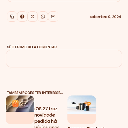
setembro 9, 2024
Copiar link
Facebook
X
WhatsApp
Email
SÊ O PRIMEIRO A COMENTAR
TAMBÉM PODES TER INTERESSE…
iOS 27 traz
novidade
pedida há
vários anos