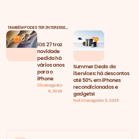
TAMBÉM PODES TER INTERESSE…
iOS 27 traz
novidade
pedida há
vários anos
Summer Deals da
para o
iServices: há descontos
iPhone
até 50% em iPhones
Dicas
agosto
recondicionados e
6, 2026
gadgets!
Notícias
agosto 5, 2026