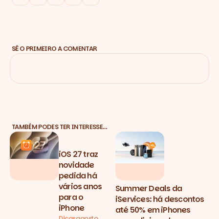
SÊ O PRIMEIRO A COMENTAR
TAMBÉM PODES TER INTERESSE…
iOS 27 traz
novidade
pedida há
vários anos
Summer Deals da
para o
iServices: há descontos
iPhone
até 50% em iPhones
Dicas
agosto