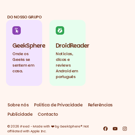
DO NOSSO GRUPO
GeekSphere
DroidReader
Onde os
Notícias,
Geeks se
dicas e
sentem em
reviews
casa.
Android em
português
Sobre nós
Politica de Privacidade
Referências
Publicidade
Contacto
© 2026 iFeed - Made with ❤️ by GeekSphere®. Not
Facebook
YouTube
Inst
affiliated with Apple Inc.