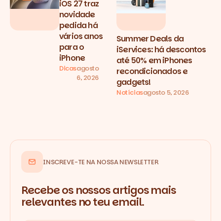
iOS 27 traz
novidade
pedida há
vários anos
Summer Deals da
para o
iServices: há descontos
iPhone
até 50% em iPhones
Dicas
agosto
recondicionados e
6, 2026
gadgets!
Notícias
agosto 5, 2026
INSCREVE-TE NA NOSSA NEWSLETTER
Recebe os nossos artigos mais
relevantes no teu email.