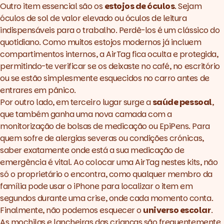
Outro item essencial são os
estojos de óculos
. Sejam
óculos de sol de valor elevado ou óculos de leitura
indispensáveis para o trabalho. Perdê-los é um clássico do
quotidiano. Como muitos estojos modernos já incluem
compartimentos internos, a AirTag fica oculta e protegida,
permitindo-te verificar se os deixaste no café, no escritório
ou se estão simplesmente esquecidos no carro antes de
entrares em pânico.
Por outro lado, em terceiro lugar surge a
saúde pessoal
,
que também ganha uma nova camada com a
monitorização de bolsas de medicação ou
EpiPens
. Para
quem sofre de alergias severas ou condições crónicas,
saber exatamente onde está a sua medicação de
emergência é vital. Ao colocar uma AirTag nestes
kits
, não
só o proprietário o encontra, como qualquer membro da
família pode usar o iPhone para localizar o item em
segundos durante uma crise, onde cada momento conta.
Finalmente, não podemos esquecer o
universo escolar
.
As mochilas e lancheiras das crianças são frequentemente