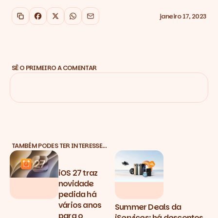
janeiro 17, 2023
Copiar link
Facebook
X
WhatsApp
Email
SÊ O PRIMEIRO A COMENTAR
TAMBÉM PODES TER INTERESSE…
iOS 27 traz
novidade
pedida há
vários anos
Summer Deals da
para o
iServices: há descontos