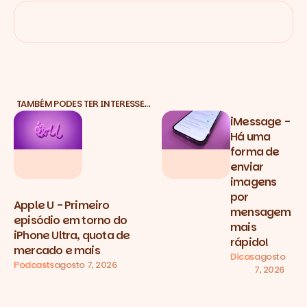
TAMBÉM PODES TER INTERESSE…
iMessage -
Há uma
forma de
enviar
imagens
por
Apple U - Primeiro
mensagem
episódio em torno do
mais
iPhone Ultra, quota de
rápido!
mercado e mais
Dicas
agosto
Podcasts
agosto 7, 2026
7, 2026