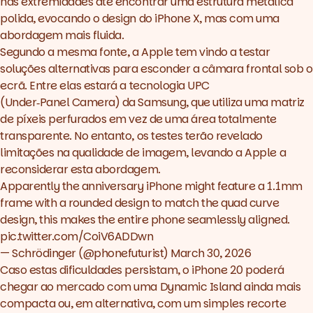
nas extremidades até encontrar uma estrutura metálica
polida, evocando o
design
do iPhone X, mas com uma
abordagem mais fluida.
Segundo a mesma fonte, a Apple tem vindo a testar
soluções alternativas para esconder a câmara frontal sob o
ecrã. Entre elas estará a tecnologia UPC
(Under‑Panel Camera) da Samsung, que utiliza uma matriz
de píxeis perfurados em vez de uma área totalmente
transparente. No entanto, os testes terão revelado
limitações na qualidade de imagem, levando a Apple a
reconsiderar esta abordagem.
Apparently the anniversary iPhone might feature a 1.1mm
frame with a rounded design to match the quad curve
design, this makes the entire phone seamlessly aligned.
pic.twitter.com/CoiV6ADDwn
— Schrödinger (@phonefuturist)
March 30, 2026
Caso estas dificuldades persistam, o iPhone 20 poderá
chegar ao mercado com uma Dynamic Island ainda mais
compacta ou, em alternativa, com um simples recorte