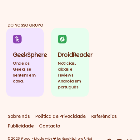
DO NOSSO GRUPO
GeekSphere
DroidReader
Onde os
Notícias,
Geeks se
dicas e
sentem em
reviews
casa.
Android em
português
Sobre nós
Politica de Privacidade
Referências
Publicidade
Contacto
© 2026 iFeed - Made with ❤️ by GeekSphere®. Not