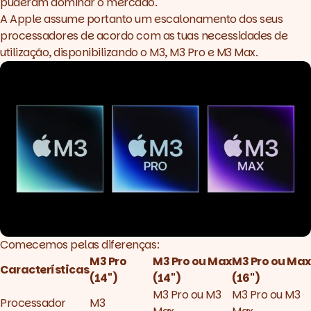
puderam dominar o mercado.
A Apple assume portanto um escalonamento dos seus
processadores de acordo com as tuas necessidades de
utilização, disponibilizando o M3, M3 Pro e M3 Max.
Comecemos pelas diferenças:
M3 Pro
M3 Pro ou Max
M3 Pro ou Max
Características
(14'')
(14'')
(16'')
M3 Pro ou M3
M3 Pro ou M3
Processador
M3