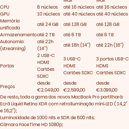
Max
Max
CPU
8 núcleos
até 16 núcleos
até 16 núcleos
GPU
10 núcleos
até 40 núcleos
até 40 núcleos
Memória
até 24 GB
até 128 GB
até 128 GB
unificada
Armazenamento
até 2 TB
até 8 TB
até 8 TB
Autonomia
até 22h
até 18h (14'')
até 22h (16'')
(streaming)
(14'')
2 USB-C
3 USB-C
3 portas USB-C
HDMI
Portas
HDMI
HDMI
Cartões
Cartões SDXC
Cartões SDXC
SDXC
desde
desde
desde
Preços
€2.049,00
€2.599,00
€3.099,00
De resto, toda a gama dos novos MacBook Pro partilhará:
Ecrã Liquid Retina XDR com retro­iluminação mini‑LED ( 14,2"
e 16,2'');
Luminosidade de 1000 nits e SDR de 600 nits;
Câmara FaceTime HD 1080p;