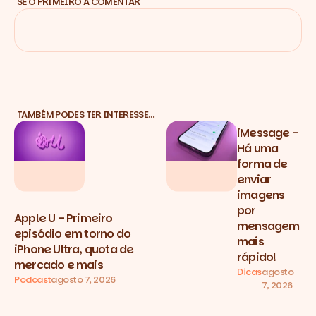
SÊ O PRIMEIRO A COMENTAR
TAMBÉM PODES TER INTERESSE…
iMessage -
Há uma
forma de
enviar
imagens
por
Apple U - Primeiro
mensagem
episódio em torno do
mais
iPhone Ultra, quota de
rápido!
mercado e mais
Dicas
agosto
Podcast
agosto 7, 2026
7, 2026