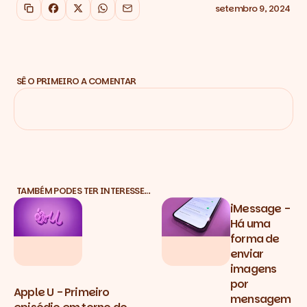
setembro 9, 2024
Copiar link
Facebook
X
WhatsApp
Email
SÊ O PRIMEIRO A COMENTAR
TAMBÉM PODES TER INTERESSE…
iMessage -
Há uma
forma de
enviar
imagens
por
Apple U - Primeiro
mensagem