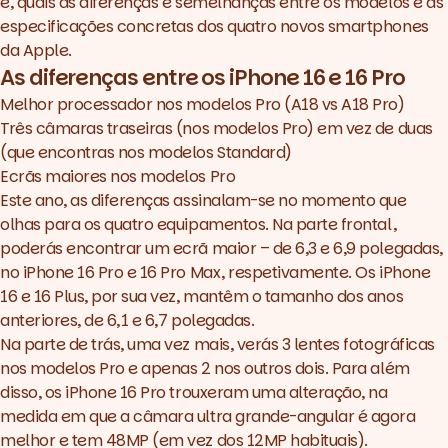
é, quais as diferenças e semelhanças entre os modelos e as
especificações concretas dos quatro novos smartphones
da Apple.
Preços do iPhone 16 em
As diferenças entre os iPhone 16 e 16 Pro
Portugal
Preços do iPhone 16 Plus em
Melhor processador nos modelos Pro (A18 vs A18 Pro)
Portugal
Três câmaras traseiras (nos modelos Pro) em vez de duas
Preços do iPhone 16 Pro em
(que encontras nos modelos Standard)
Portugal
Ecrãs maiores nos modelos Pro
Preços do iPhone 16 Pro Max
Este ano, as diferenças assinalam-se no momento que
em Portugal
olhas para os quatro equipamentos. Na parte frontal,
poderás encontrar um ecrã maior – de 6,3 e 6,9 polegadas,
no iPhone 16 Pro e 16 Pro Max, respetivamente. Os iPhone
16 e 16 Plus, por sua vez, mantêm o tamanho dos anos
Características do iPhone 16
Características do modelo
anteriores, de 6,1 e 6,7 polegadas.
16 Plus
Na parte de trás, uma vez mais, verás 3 lentes fotográficas
Características do iPhone 16
nos modelos Pro e apenas 2 nos outros dois. Para além
Pro
disso, os iPhone 16 Pro trouxeram uma alteração, na
Características do iPhone 16
medida em que a câmara ultra grande-angular é agora
Pro Max
melhor e tem 48MP (em vez dos 12MP habituais).