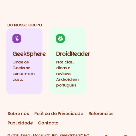
DO NOSSO GRUPO
GeekSphere
DroidReader
Onde os
Notícias,
Geeks se
dicas e
sentem em
reviews
casa.
Android em
português
Sobre nós
Politica de Privacidade
Referências
Publicidade
Contacto
© 2026 iFeed - Made with ❤️ by GeekSphere®. Not