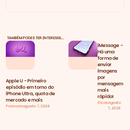
TAMBÉM PODES TER INTERESSE…
iMessage -
Há uma
forma de
enviar
imagens
por
Apple U - Primeiro
mensagem
episódio em torno do
mais
iPhone Ultra, quota de
rápido!
mercado e mais
Dicas
agosto
Podcasts
agosto 7, 2026
7, 2026