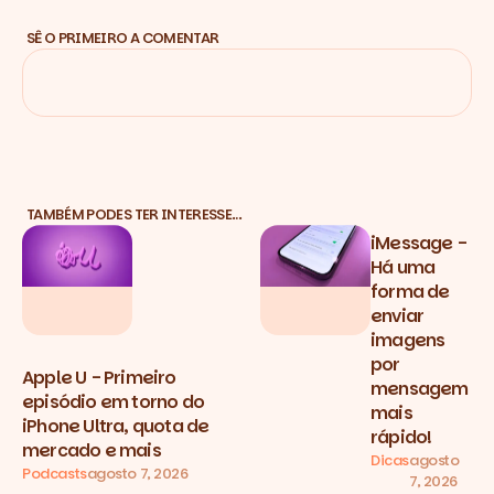
SÊ O PRIMEIRO A COMENTAR
TAMBÉM PODES TER INTERESSE…
iMessage -
Há uma
forma de
enviar
imagens
por
Apple U - Primeiro
mensagem
episódio em torno do
mais
iPhone Ultra, quota de
rápido!
mercado e mais
Dicas
agosto
Podcasts
agosto 7, 2026
7, 2026