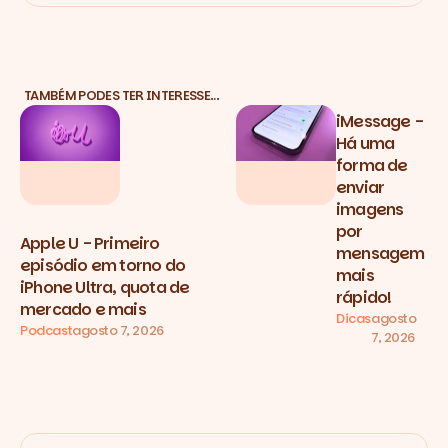
TAMBÉM PODES TER INTERESSE…
iMessage -
Há uma
forma de
enviar
imagens
por
Apple U - Primeiro
mensagem
episódio em torno do
mais
iPhone Ultra, quota de
rápido!
mercado e mais
Dicas
agosto
Podcast
agosto 7, 2026
7, 2026