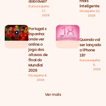
mais
dobrável?
inteligente
Rumores
julho
17,
Dicas
julho 10,
2026
2026
Portugal x
Espanha:
onde ver
Quando vai
online o
ser lançado
jogo dos
o iPhone
oitavos de
18?
final do
Rumores
julho
6,
Mundial
2026
2026
Dicas
julho 6,
2026
Ver mais