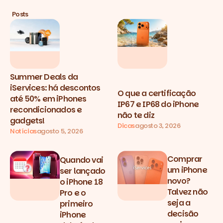
Posts
Summer Deals da
iServices: há descontos
O que a certificação
até 50% em iPhones
IP67 e IP68 do iPhone
recondicionados e
não te diz
gadgets!
Dicas
agosto 3, 2026
Notícias
agosto 5, 2026
Comprar
Quando vai
um iPhone
ser lançado
novo?
o iPhone 18
Talvez não
Pro e o
seja a
primeiro
decisão
iPhone