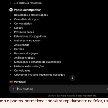
articipantes, permitindo consultar rapidamente notícias, re