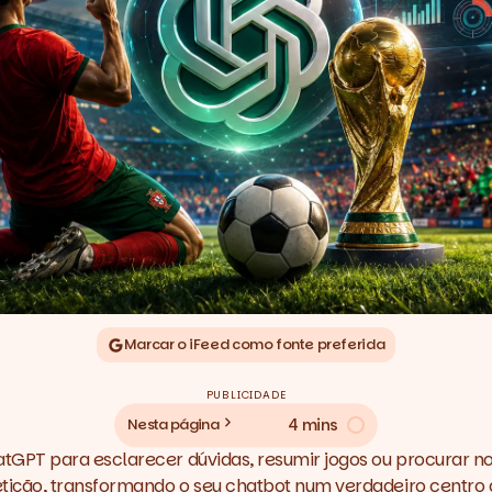
Marcar o iFeed como fonte preferida
PUBLICIDADE
4 mins
Nesta página
GPT para esclarecer dúvidas, resumir jogos ou procurar no
ção, transformando o seu chatbot num verdadeiro centro de