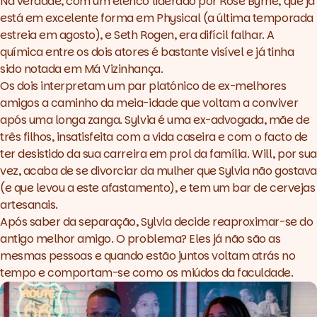
Na verdade, com um elenco liderado por
Rose Byrne
, que já
está em excelente forma em
Physical
(a última temporada
estreia em agosto), e
Seth Rogen
, era difícil falhar. A
química entre os dois atores é bastante visível e já tinha
sido notada em
Má Vizinhança
.
Os dois interpretam um par platónico de ex-melhores
amigos a caminho da meia-idade que voltam a conviver
após uma longa zanga. Sylvia é uma ex-advogada, mãe de
três filhos, insatisfeita com a vida caseira e com o facto de
ter desistido da sua carreira em prol da família. Will, por sua
vez, acaba de se divorciar da mulher que Sylvia não gostava
(e que levou a este afastamento), e tem um bar de cervejas
artesanais.
Após saber da separação, Sylvia decide reaproximar-se do
antigo melhor amigo. O problema? Eles já não são as
mesmas pessoas e quando estão juntos voltam atrás no
tempo e comportam-se como os miúdos da faculdade.