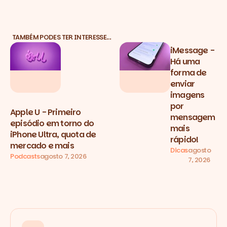
TAMBÉM PODES TER INTERESSE…
iMessage -
Há uma
forma de
enviar
imagens
por
Apple U - Primeiro
mensagem
episódio em torno do
mais
iPhone Ultra, quota de
rápido!
mercado e mais
Dicas
agosto
Podcasts
agosto 7, 2026
7, 2026