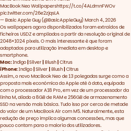
MacBook Neo Wallpapers
https://t.co/4ALdmnFWOv
pic.twitter.com/26e2zjqsLA
— Basic Apple Guy (@BasicAppleGuy)
March 4, 2026
Os
wallpapers
agora disponibilizados foram extraídos de
ficheiros USDZ e ampliados a partir da resolução original de
2048×1024 píxeis. O mais interessante é que foram
adaptados para utilização imediata em
desktop
e
smartphone.
Mac:
Indigo
|
Silver
|
Blush
|
Citrus
iPhone:
Indigo
|
Silver
|
Blush
|
Citrus
Assim, o novo MacBook Neo de 13 polegadas surge como a
proposta mais económica da Apple até à data, equipada
com o processador A18 Pro, em vez de um processador da
linha M, aliado a 8GB de RAM e 256GB de armazenamento
SSD na versão mais básica. Tudo isso por cerca de metade
do valor de um MacBook Air com M5. Naturalmente, esta
redução de preço implica algumas concessões, mas que
pouco contam para a maioria dos utilizadores.