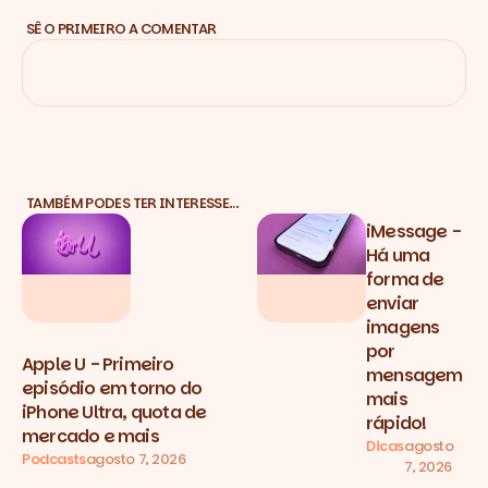
SÊ O PRIMEIRO A COMENTAR
TAMBÉM PODES TER INTERESSE…
iMessage -
Há uma
forma de
enviar
imagens
por
Apple U - Primeiro
mensagem
episódio em torno do
mais
iPhone Ultra, quota de
rápido!
mercado e mais
Dicas
agosto
Podcasts
agosto 7, 2026
7, 2026