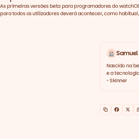
As primeiras versões beta para programadores do watchOS 2
para todos os utilizadores deverá acontecer, como habitua
Samuel 
Nascido na b
e a tecnologi
- Skinner
Copiar link
Faceboo
X