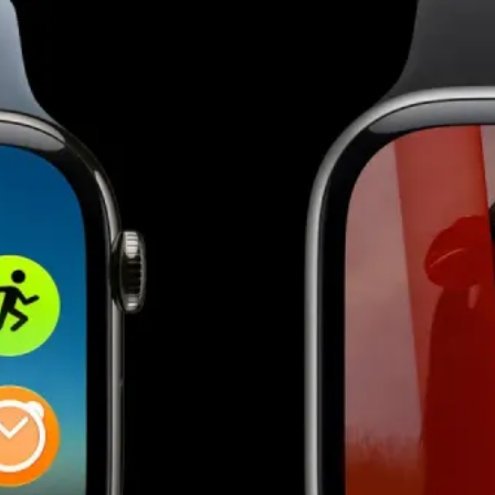
Desempenho e Bateria
Conectividade e
Comunicação
Fitness e Saúde
Interface e Usabilidade
Apple Intelligence e Siri
Apple Maps no visionOS
Design e Interface