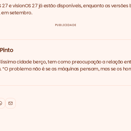
7 e visionOS 27 já estão disponíveis, enquanto as versões 
l, em setembro.
PUBLICIDADE
Pinto
elíssima cidade berço, tem como preocupação a relação e
a. “O problema não é se as máquinas pensam, mas se os ho
k
WhatsApp
Email