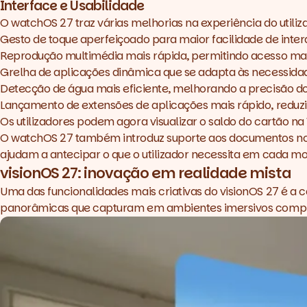
Interface e Usabilidade
O watchOS 27 traz várias melhorias na experiência do utiliz
Gesto de toque aperfeiçoado para maior facilidade de inte
Reprodução multimédia mais rápida, permitindo acesso mais
Grelha de aplicações dinâmica que se adapta às necessidade
Detecção de água mais eficiente, melhorando a precisão do
Lançamento de extensões de aplicações mais rápido, reduz
Os utilizadores podem agora visualizar o saldo do cartão n
O watchOS 27 também introduz suporte aos documentos no S
ajudam a antecipar o que o utilizador necessita em cada m
visionOS 27: inovação em realidade mista
Uma das funcionalidades mais criativas do visionOS 27 é a 
panorâmicas que capturam em ambientes imersivos compl