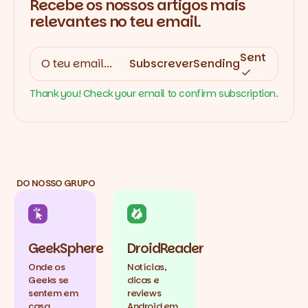
Recebe os nossos artigos mais
relevantes no teu email.
Sent
Subscrever
Sending
Thank you! Check your email to confirm subscription.
DO NOSSO GRUPO
GeekSphere
DroidReader
Onde os
Notícias,
Geeks se
dicas e
sentem em
reviews
casa.
Android em