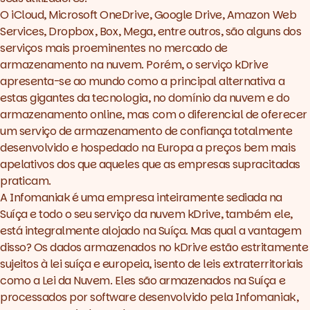
O iCloud, Microsoft OneDrive, Google Drive, Amazon Web
Services, Dropbox, Box, Mega, entre outros, são alguns dos
serviços mais proeminentes no mercado de
armazenamento na nuvem. Porém, o serviço kDrive
apresenta-se ao mundo como a principal alternativa a
estas gigantes da tecnologia, no domínio da nuvem e do
armazenamento online, mas com o diferencial de oferecer
um serviço de armazenamento de confiança totalmente
Sincronização
Produtividade e ferramentas
desenvolvido e hospedado na Europa a preços bem mais
avançadas
apelativos dos que aqueles que as empresas supracitadas
Partilha e colaboração
praticam.
Backup, transferência e
A Infomaniak é uma empresa inteiramente sediada na
recuperação
Suíça e todo o seu serviço da nuvem
kDrive
, também ele,
Estatísticas
está integralmente alojado na Suíça. Mas qual a vantagem
Suporte ao cliente e ao RGPD
disso? Os dados armazenados no kDrive estão estritamente
sujeitos à lei suíça e europeia, isento de leis extraterritoriais
como a Lei da Nuvem. Eles são armazenados na Suíça e
kDrive Solo
processados por software desenvolvido pela Infomaniak,