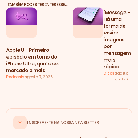
TAMBÉM PODES TER INTERESSE…
iMessage -
Há uma
forma de
enviar
imagens
por
Apple U - Primeiro
mensagem
episódio em torno do
mais
iPhone Ultra, quota de
rápido!
mercado e mais
Dicas
agosto
Podcasts
agosto 7, 2026
7, 2026
INSCREVE-TE NA NOSSA NEWSLETTER