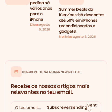
pedida há
vários anos
Summer Deals da
para o
iServices: há descontos
iPhone
até 50% em iPhones
Dicas
agosto
recondicionados e
6, 2026
gadgets!
Notícias
agosto 5, 2026
INSCREVE-TE NA NOSSA NEWSLETTER
Recebe os nossos artigos mais
relevantes no teu email.
Sent
Subscrever
Sending