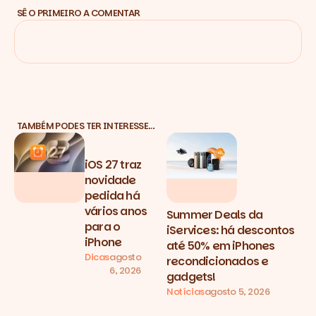
SÊ O PRIMEIRO A COMENTAR
TAMBÉM PODES TER INTERESSE…
iOS 27 traz
novidade
pedida há
vários anos
Summer Deals da
para o
iServices: há descontos
iPhone
até 50% em iPhones
Dicas
agosto
recondicionados e
6, 2026
gadgets!
Notícias
agosto 5, 2026