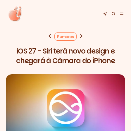
Toggle dar
Rumores
iOS 27 - Siri terá novo design e
chegará à Câmara do iPhone