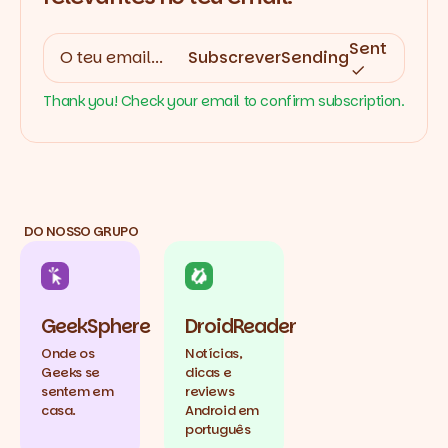
Sent
Subscrever
Sending
Thank you! Check your email to confirm subscription.
DO NOSSO GRUPO
GeekSphere
DroidReader
Onde os
Notícias,
Geeks se
dicas e
sentem em
reviews
casa.
Android em
português