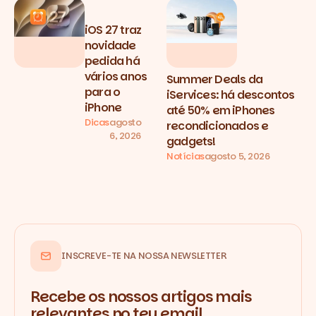
iOS 27 traz
novidade
pedida há
vários anos
Summer Deals da
para o
iServices: há descontos
iPhone
até 50% em iPhones
Dicas
agosto
recondicionados e
6, 2026
gadgets!
Notícias
agosto 5, 2026
INSCREVE-TE NA NOSSA NEWSLETTER
Recebe os nossos artigos mais
relevantes no teu email.