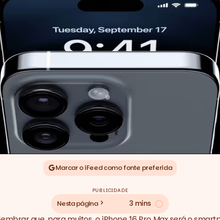
Marcar o iFeed como fonte preferida
PUBLICIDADE
3 mins
Nesta página
e lembrar que, para muitos, o iPhone 16 Pro Max será o sma