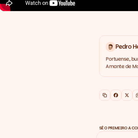
Pedro H
Portuense, bu
Amante de Mar
Copiar link
Faceboo
X
SÊ O PRIMEIRO A C