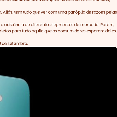
Aliás, tem tudo que ver com uma panóplia de razões pelas
a existência de diferentes segmentos de mercado. Porém,
etos para tudo aquilo que os consumidores esperam deles.
9 de setembro
.