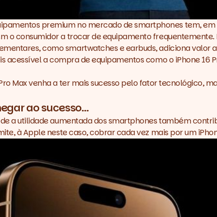
quipamentos premium no mercado de smartphones tem, em p
zem o consumidor a trocar de equipamento frequentemente. 
plementares, como
smartwatches
e
earbuds
, adiciona valor 
 mais acessível a compra de equipamentos como o iPhone 16 
 Pro Max venha a ter mais sucesso pelo fator tecnológico, m
egar ao sucesso...
o de a utilidade aumentada dos smartphones também contrib
rmite, à Apple neste caso, cobrar cada vez mais por um iPh