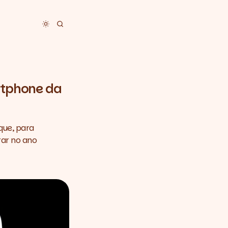
Toggle dark mode
rtphone da
que, para
rar no ano