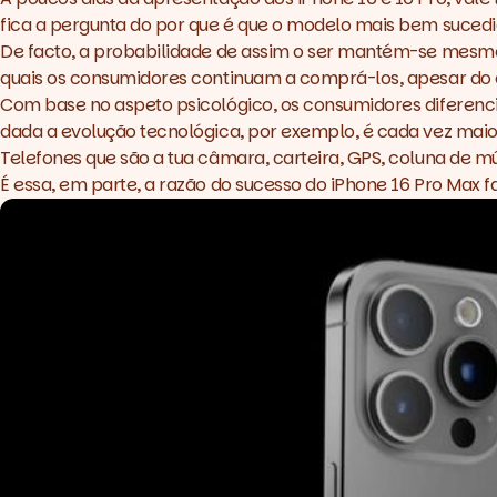
fica a pergunta do por que é que o modelo mais bem sucedi
De facto, a probabilidade de assim o ser mantém-se mesmo
quais os consumidores continuam a comprá-los, apesar do 
Com base no aspeto psicológico, os consumidores diferenc
dada a evolução tecnológica, por exemplo, é cada vez mai
Telefones que são a tua câmara, carteira, GPS, coluna de mú
É essa, em parte, a razão do sucesso do iPhone 16 Pro Max 