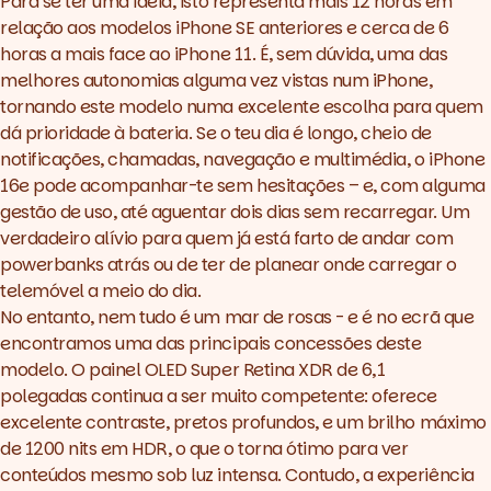
Para se ter uma ideia, isto representa mais 12 horas em
relação aos modelos iPhone SE anteriores e cerca de 6
horas a mais face ao iPhone 11. É, sem dúvida, uma das
melhores autonomias alguma vez vistas num iPhone,
tornando este modelo numa excelente escolha para quem
dá prioridade à bateria. Se o teu dia é longo, cheio de
notificações, chamadas, navegação e multimédia, o iPhone
16e pode acompanhar-te sem hesitações – e, com alguma
gestão de uso, até aguentar dois dias sem recarregar. Um
verdadeiro alívio para quem já está farto de andar com
powerbanks atrás ou de ter de planear onde carregar o
telemóvel a meio do dia.
No entanto, nem tudo é um mar de rosas - e é no ecrã que
encontramos uma das principais concessões deste
modelo. O painel OLED Super Retina XDR de 6,1
polegadas continua a ser muito competente: oferece
excelente contraste, pretos profundos, e um brilho máximo
de 1200 nits em HDR, o que o torna ótimo para ver
conteúdos mesmo sob luz intensa. Contudo, a experiência