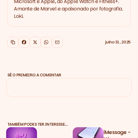
Microsoft e Apple, do Apple Watch e Fitness+.
Amante de Marvel e apaixonado por fotografia.
Loki.
julho 31, 2025
Copiar link
Facebook
X
WhatsApp
Email
SÊ O PRIMEIRO A COMENTAR
TAMBÉM PODES TER INTERESSE…
iMessage -