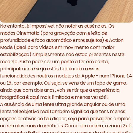
No entanto, é impossível não notar as ausências. Os
modos Cinematic (para gravação com efeito de
profundidade e foco automático entre sujeitos) e Action
Mode (ideal para vídeos em movimento com maior
estabilização) simplesmente não estão presentes neste
modelo. E isto pode ser um ponto a ter em conta,
principalmente se já estás habituado a essas
funcionalidades noutros modelos da Apple - num iPhone 14
ou 15, por exemplo. Ou seja, se vens de um topo de gama,
ainda que com dois anos, vais sentir que a experiência
fotográfica é aqui mais limitada e menos versátil.
A ausência de uma lente ultra grande angular ou de uma
lente teleobjetiva real também significa que tens menos
opções criativas ao teu dispor, seja para paisagens amplas
ou retratos mais dramáticos. Como dito acima, o zoom 2x é
puramente digital, aproveitando o sensor de alta resolução,