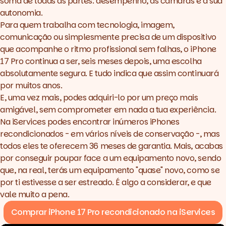
soma de todas as partes: desempenho, as câmaras e a sua
autonomia.
Para quem trabalha com tecnologia, imagem,
comunicação ou simplesmente precisa de um dispositivo
que acompanhe o ritmo profissional sem falhas, o iPhone
17 Pro continua a ser, seis meses depois, uma escolha
absolutamente segura. E tudo indica que assim continuará
por muitos anos.
E, uma vez mais, podes adquiri-lo por um preço mais
amigável, sem comprometer em nada a tua experiência.
Na iServices podes encontrar inúmeros
iPhones
recondicionados
- em vários níveis de conservação -, mas
todos eles te oferecem 36 meses de garantia. Mais, acabas
por conseguir poupar face a um equipamento novo, sendo
que, na real, terás um equipamento "quase" novo, como se
por ti estivesse a ser estreado. É algo a considerar, e que
vale muito a pena.
Comprar iPhone 17 Pro recondicionado na iServices