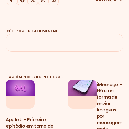
janeiro 29, 2026
Copiar link
Facebook
X
WhatsApp
Email
SÊ O PRIMEIRO A COMENTAR
TAMBÉM PODES TER INTERESSE…
iMessage -
Há uma
forma de
enviar
imagens
por
Apple U - Primeiro
mensagem
episódio em torno do
mais