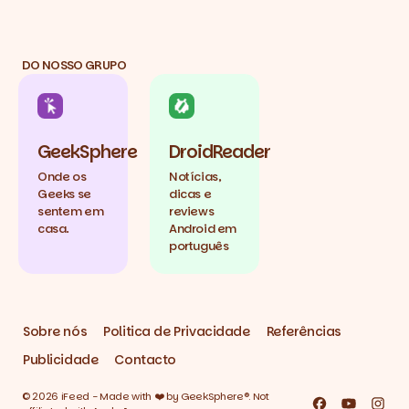
DO NOSSO GRUPO
GeekSphere
DroidReader
Onde os
Notícias,
Geeks se
dicas e
sentem em
reviews
casa.
Android em
português
Sobre nós
Politica de Privacidade
Referências
Publicidade
Contacto
© 2026 iFeed - Made with ❤️ by GeekSphere®. Not
Facebook
YouTube
Inst