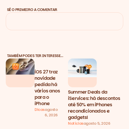
SÊ O PRIMEIRO A COMENTAR
TAMBÉM PODES TER INTERESSE…
iOS 27 traz
novidade
pedida há
vários anos
Summer Deals da
para o
iServices: há descontos
iPhone
até 50% em iPhones
Dicas
agosto
recondicionados e
6, 2026
gadgets!
Notícias
agosto 5, 2026