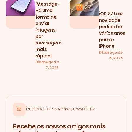
iMessage -
Há uma
iOS 27 traz
forma de
novidade
enviar
pedida há
imagens
vários anos
por
para o
mensagem
iPhone
mais
Dicas
agosto
rápido!
6, 2026
Dicas
agosto
7, 2026
INSCREVE-TE NA NOSSA NEWSLETTER
Recebe os nossos artigos mais