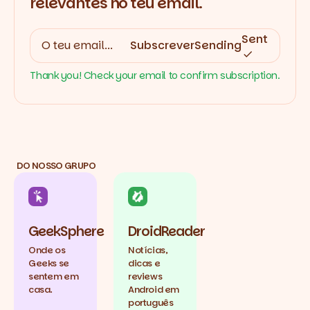
relevantes no teu email.
Sent
Subscrever
Sending
Thank you! Check your email to confirm subscription.
DO NOSSO GRUPO
GeekSphere
DroidReader
Onde os
Notícias,
Geeks se
dicas e
sentem em
reviews
casa.
Android em
português