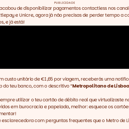
PUBLICIDADE
oa acabou de disponibilizar pagamentos
contactless
nos canai
ttlepay e Unicre, agora já não precisas de perder tempo a c
, e já está!
sto unitário de €1,65 por viagem, receberás uma notificaç
do teu banco, com o descritivo “
Metropolitano de Lisboa 
empre utilizar o teu cartão de débito real que virtualizaste 
dos em burocracia e papelada, melhor: esquece os cartões N
imentar!
 esclarecedora com perguntas frequentes que o Metro de Li