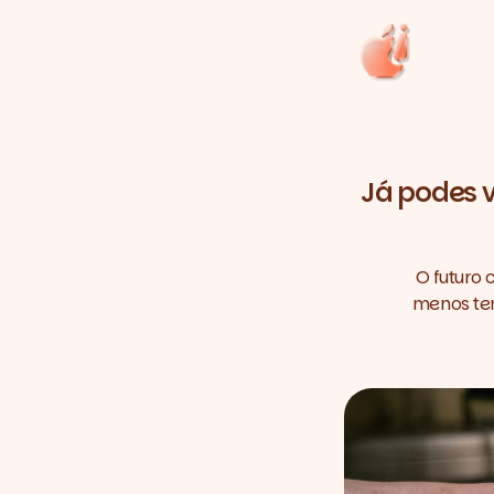
Já podes v
O futuro 
menos tem