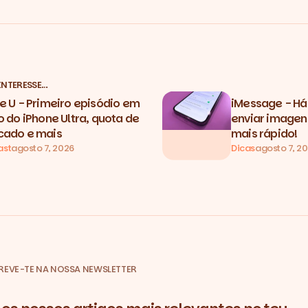
INTERESSE…
e U - Primeiro episódio em
iMessage - Há
o do iPhone Ultra, quota de
enviar image
ado e mais
mais rápido!
ast
agosto 7, 2026
Dicas
agosto 7, 2
REVE-TE NA NOSSA NEWSLETTER