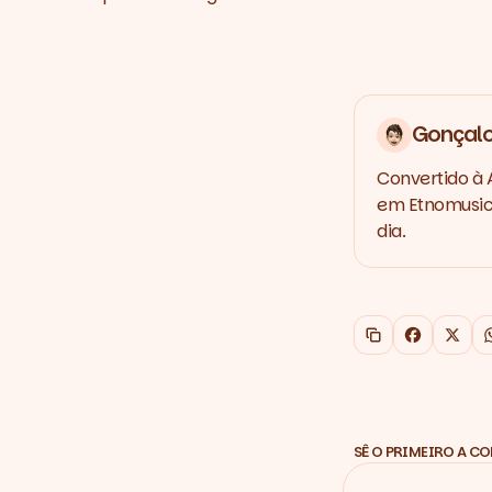
Gonçalo
Convertido à 
em Etnomusico
dia.
Copiar link
Faceboo
X
SÊ O PRIMEIRO A C