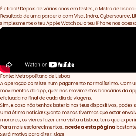
É oficial! Depois de vários anos em testes, o Metro de Lisb
Resultado de uma parceria com Visa, Indra, Cybersource, Li
simplesmente o teu Apple Watch ou o teu iPhone nos acessos
Fonte: Metropolitano de Lisboa
A operação consiste num pagamento normalíssimo. Com um cu
movimentos da app, quer nos movimentos bancários da app 
efetuada no final de cada dia de viagens.
Sim, e caso não tenhas bateria nos teus dispositivos, podes s
Uma ótima notícia! Quanto menos tivermos que estar envolvi
morares, ou vieres fazer uma visita a Lisboa, tens que exper
Para mais esclarecimentos,
acede a esta página
bastante
Será motivo para dizer: siga!