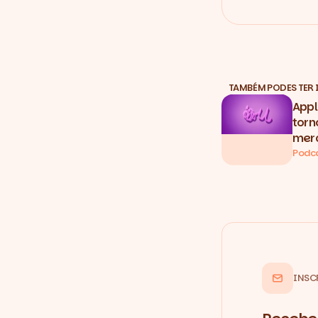
TAMBÉM PODES TER 
Appl
torn
merc
Podc
INSC