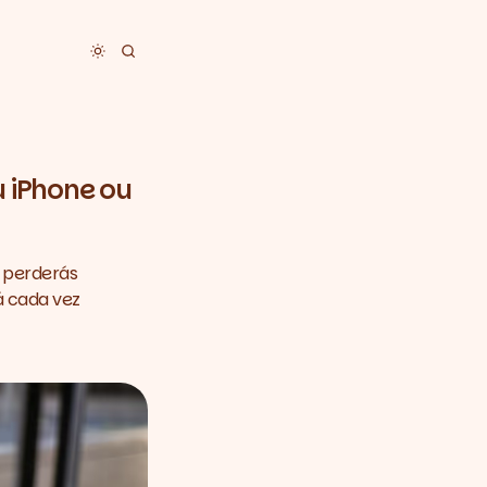
Toggle dark mode
u iPhone ou
, perderás
á cada vez