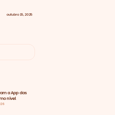
outubro 15, 2025
evam a App das
mo nível
026