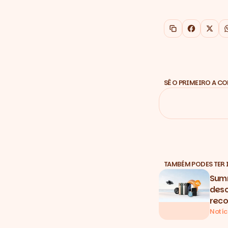
Copiar link
Faceboo
X
SÊ O PRIMEIRO A C
TAMBÉM PODES TER 
Summ
desc
reco
Notíc