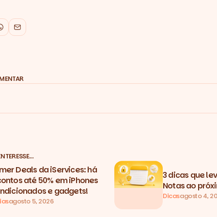
k
WhatsApp
Email
OMENTAR
INTERESSE…
er Deals da iServices: há
3 dicas que l
ontos até 50% em iPhones
Notas ao próxi
ndicionados e gadgets!
Dicas
agosto 4, 2
ias
agosto 5, 2026