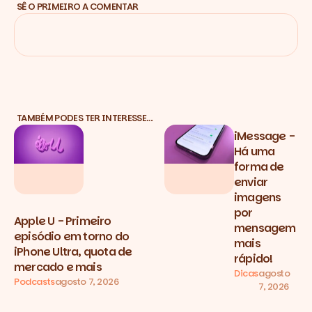
SÊ O PRIMEIRO A COMENTAR
TAMBÉM PODES TER INTERESSE…
iMessage -
Há uma
forma de
enviar
imagens
por
Apple U - Primeiro
mensagem
episódio em torno do
mais
iPhone Ultra, quota de
rápido!
mercado e mais
Dicas
agosto
Podcasts
agosto 7, 2026
7, 2026