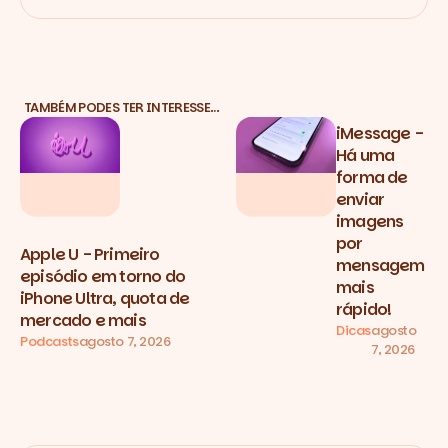
TAMBÉM PODES TER INTERESSE…
iMessage -
Há uma
forma de
enviar
imagens
por
Apple U - Primeiro
mensagem
episódio em torno do
mais
iPhone Ultra, quota de
rápido!
mercado e mais
Dicas
agosto
Podcasts
agosto 7, 2026
7, 2026