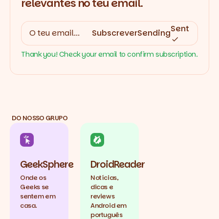
relevantes no teu email.
Sent
Subscrever
Sending
Thank you! Check your email to confirm subscription.
DO NOSSO GRUPO
GeekSphere
DroidReader
Onde os
Notícias,
Geeks se
dicas e
sentem em
reviews
casa.
Android em
português