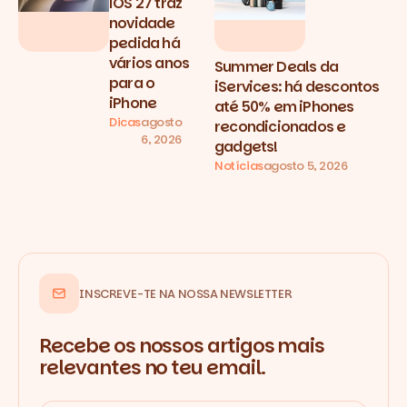
iOS 27 traz
novidade
pedida há
vários anos
Summer Deals da
para o
iServices: há descontos
iPhone
até 50% em iPhones
Dicas
agosto
recondicionados e
6, 2026
gadgets!
Notícias
agosto 5, 2026
INSCREVE-TE NA NOSSA NEWSLETTER
Recebe os nossos artigos mais
relevantes no teu email.