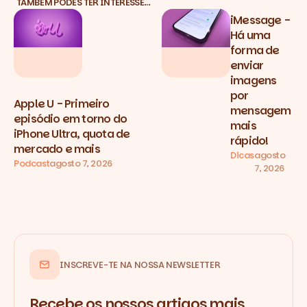
TAMBÉM PODES TER INTERESSE…
iMessage -
Há uma
forma de
enviar
imagens
por
Apple U - Primeiro
mensagem
episódio em torno do
mais
iPhone Ultra, quota de
rápido!
mercado e mais
Dicas
agosto
Podcast
agosto 7, 2026
7, 2026
INSCREVE-TE NA NOSSA NEWSLETTER
Recebe os nossos artigos mais