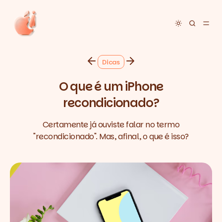
Toggle dar
Dicas
O que é um iPhone
recondicionado?
Certamente já ouviste falar no termo
"recondicionado". Mas, afinal, o que é isso?