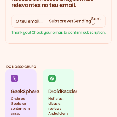
relevantes no teu email.
Sent
Subscrever
Sending
Thank you! Check your email to confirm subscription.
DO NOSSO GRUPO
GeekSphere
DroidReader
Onde os
Notícias,
Geeks se
dicas e
sentem em
reviews
casa.
Android em