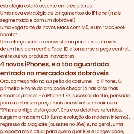
estratégia estará assente em três pilares:
Uma nova estratégia de lançamentos do iPhone (mais
segmentada e com um dobrável).
Uma vaga forte de novos Macs com M5, e um “MacBook
barato”.
Um reforço sério do ecossistema para casa, através
de um
hub
com ecrã e Face ID a tornar-se a peça central,
entre outros produtos inovadores.
4 novos iPhones, e a tão aguardada
entrada no mercado dos dobráveis
Ora, começando no suspeito do costume – o iPhone. O
primeiro iPhone do ano pode chegar já nas próximas
semanas/meses - o
iPhone 17e
, sucessor do 16e, pensado
para manter um preço mais acessível sem cair num
“iPhone antigo disfarçado”. Entre os detalhes referidos,
surgem o modem C1X (uma evolução do modem interno),
regresso do MagSafe (ausente no 16e) e, no geral, uma
proposta mais atual para quem quer iOS e longevidade,