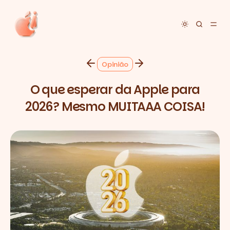
Toggle dar
Opinião
O que esperar da Apple para
2026? Mesmo MUITAAA COISA!