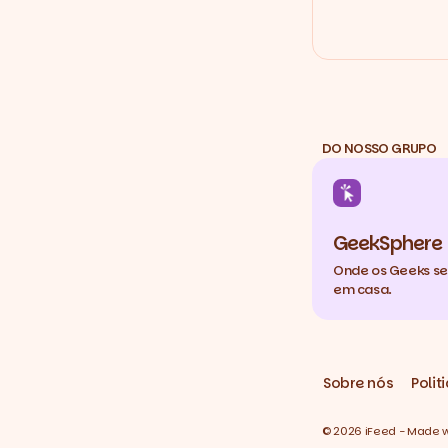
DO NOSSO GRUPO
GeekSphere
Onde os Geeks s
em casa.
Sobre nós
Polit
© 2026 iFeed - Made wit