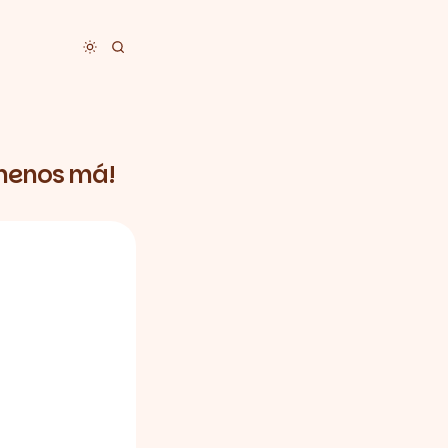
Toggle dark mode
 menos má!