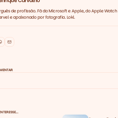
enrique Carvalho
rguês de profissão. Fã da Microsoft e Apple, do Apple Watch 
vel e apaixonado por fotografia. Loki.
k
WhatsApp
Email
OMENTAR
INTERESSE…