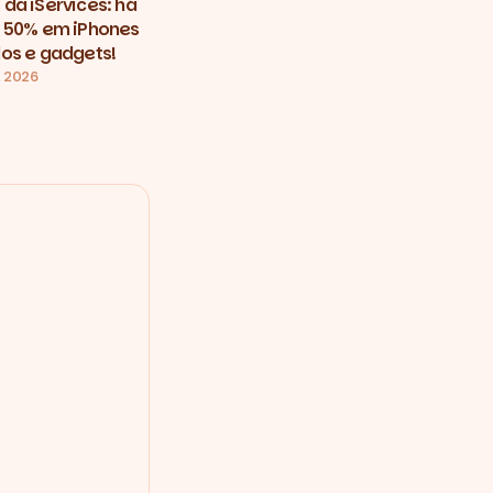
da iServices: há
 50% em iPhones
os e gadgets!
, 2026