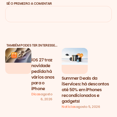
SÊ O PRIMEIRO A COMENTAR
TAMBÉM PODES TER INTERESSE…
iOS 27 traz
novidade
pedida há
vários anos
Summer Deals da
para o
iServices: há descontos
iPhone
até 50% em iPhones
Dicas
agosto
recondicionados e
6, 2026
gadgets!
Notícias
agosto 5, 2026