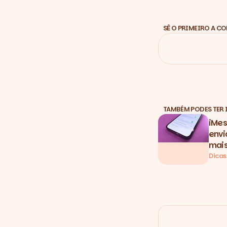
SÊ O PRIMEIRO A C
TAMBÉM PODES TER 
iMes
envi
mais
Dicas