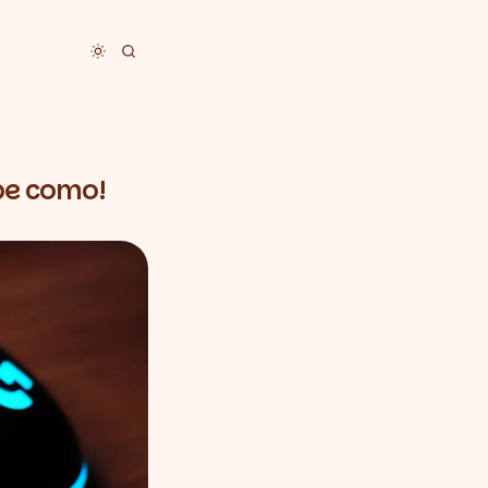
Toggle dark mode
be como!