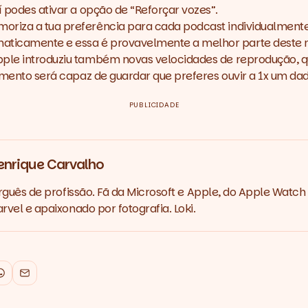
í podes ativar a opção de “Reforçar vozes”.
moriza a tua preferência para cada
podcast
individualmente
aticamente e essa é provavelmente a melhor parte deste 
pple introduziu também novas velocidades de reprodução, q
ipamento será capaz de guardar que preferes ouvir a 1x um da
PUBLICIDADE
enrique Carvalho
rguês de profissão. Fã da Microsoft e Apple, do Apple Watch 
vel e apaixonado por fotografia. Loki.
k
WhatsApp
Email