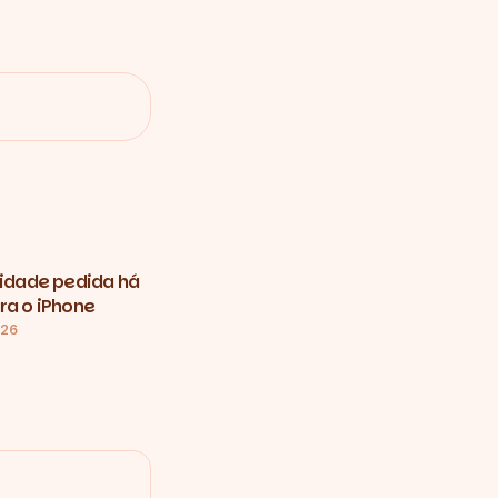
vidade pedida há
ra o iPhone
026