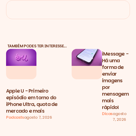
TAMBÉM PODES TER INTERESSE…
iMessage -
Há uma
forma de
enviar
imagens
por
Apple U - Primeiro
mensagem
episódio em torno do
mais
iPhone Ultra, quota de
rápido!
mercado e mais
Dicas
agosto
Podcasts
agosto 7, 2026
7, 2026