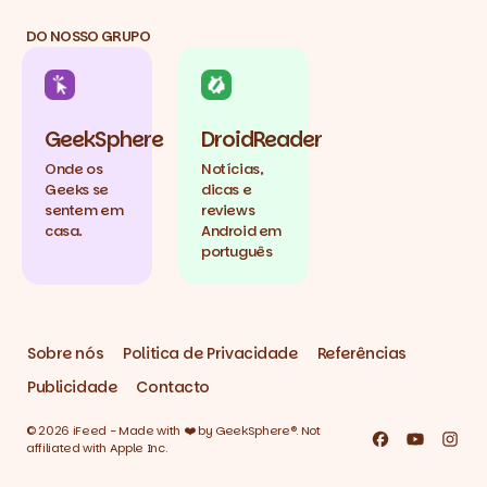
DO NOSSO GRUPO
GeekSphere
DroidReader
Onde os
Notícias,
Geeks se
dicas e
sentem em
reviews
casa.
Android em
português
Sobre nós
Politica de Privacidade
Referências
Publicidade
Contacto
© 2026 iFeed - Made with ❤️ by GeekSphere®. Not
Facebook
YouTube
Inst
affiliated with Apple Inc.