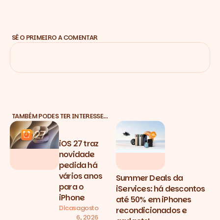
SÊ O PRIMEIRO A COMENTAR
TAMBÉM PODES TER INTERESSE…
iOS 27 traz
novidade
pedida há
vários anos
Summer Deals da
para o
iServices: há descontos
iPhone
até 50% em iPhones
Dicas
agosto
recondicionados e
6, 2026