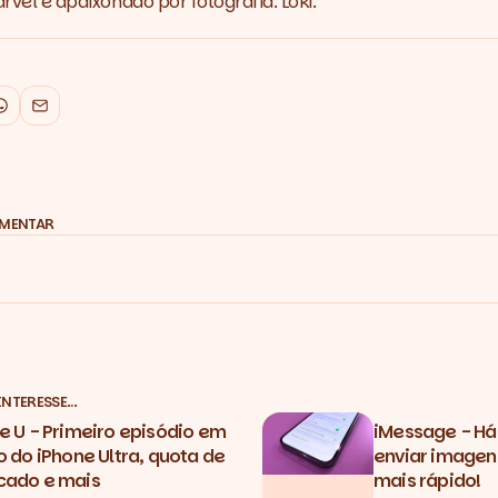
vel e apaixonado por fotografia. Loki.
k
WhatsApp
Email
OMENTAR
INTERESSE…
e U - Primeiro episódio em
iMessage - Há
o do iPhone Ultra, quota de
enviar image
ado e mais
mais rápido!