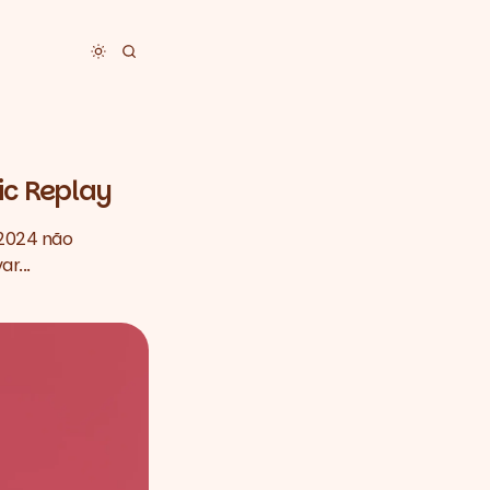
Toggle dark mode
ic Replay
 2024 não
r...