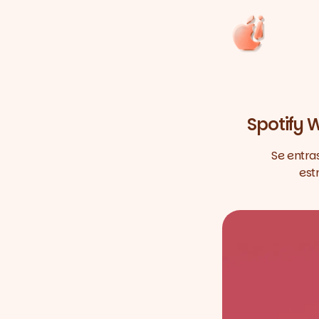
Spotify 
Se entra
est