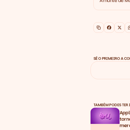
Amante de Mar
Copiar link
Faceboo
X
SÊ O PRIMEIRO A C
TAMBÉM PODES TER 
Appl
torn
merc