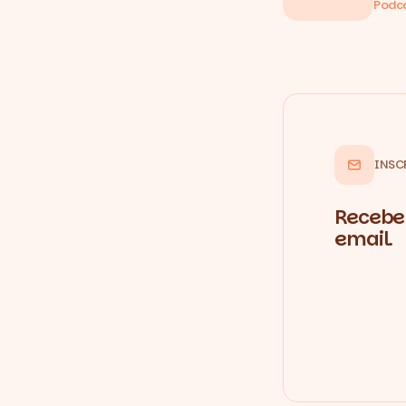
Podc
INSC
Recebe 
email.