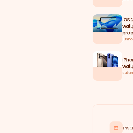
iOS 
wall
proc
junho
iPho
wall
setem
INSC