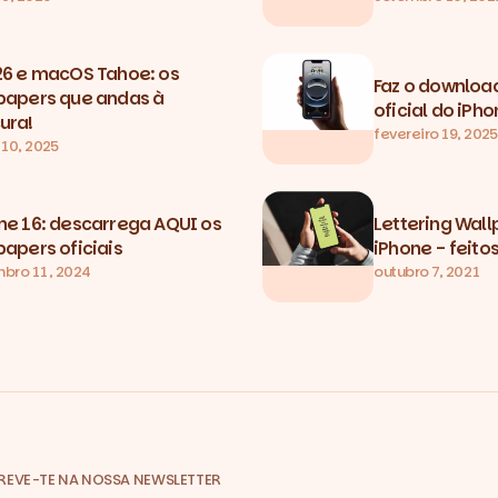
26 e macOS Tahoe: os
Faz o downloa
papers que andas à
oficial do iPh
ura!
fevereiro 19, 2025
 10, 2025
ne 16: descarrega AQUI os
Lettering Wal
papers oficiais
iPhone - feito
bro 11, 2024
outubro 7, 2021
REVE-TE NA NOSSA NEWSLETTER