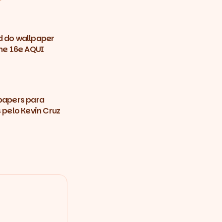
d do wallpaper
one 16e AQUI
lpapers para
s pelo Kevin Cruz