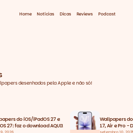
Home
Notícias
Dicas
Reviews
Podcast
s
lpapers desenhados pela Apple e não só!
d with Wallpapers
papers do iOS/iPadOS 27 e
Wallpapers do
S 27: faz o download AQUI!
17, Air e Pro 
 9, 2026
setembro 10, 202