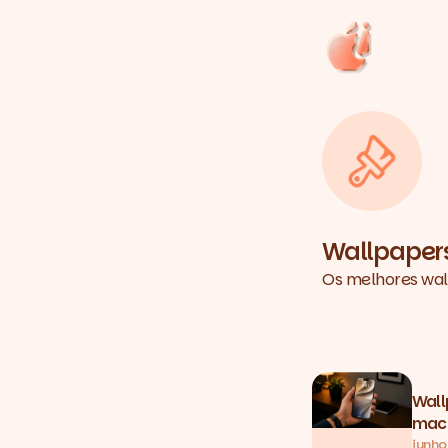
Wallpaper
Os melhores wal
Posts tagge
Wall
macO
junho