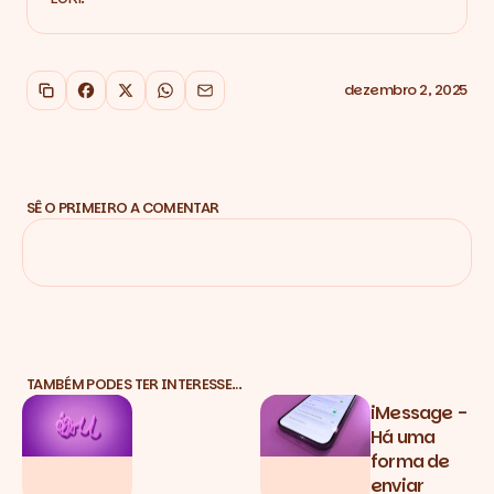
dezembro 2, 2025
Copiar link
Facebook
X
WhatsApp
Email
SÊ O PRIMEIRO A COMENTAR
TAMBÉM PODES TER INTERESSE…
iMessage -
Há uma
forma de
enviar