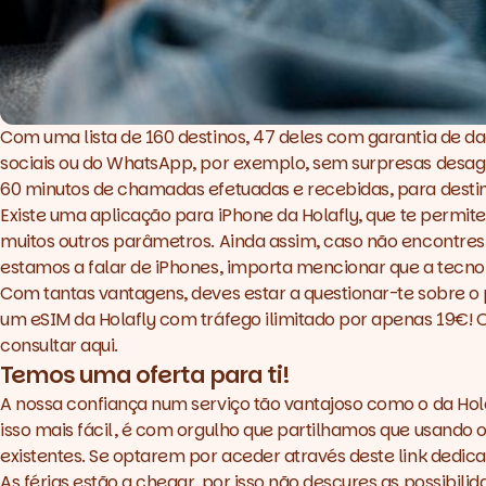
Com uma lista de 160 destinos, 47 deles com garantia de dad
sociais ou do WhatsApp, por exemplo, sem surpresas desagr
60 minutos de chamadas efetuadas e recebidas, para desti
Existe uma
aplicação para iPhone
da
Holafly
, que te permite
muitos outros parâmetros. Ainda assim, caso não encontres
estamos a falar de iPhones, importa mencionar que a tecno
Com tantas vantagens, deves estar a questionar-te sobre o 
um eSIM da
Holafly
com tráfego ilimitado por apenas 19€! O 
consultar
aqui
.
Temos uma oferta para ti!
A nossa confiança num serviço tão vantajoso como o da
Hol
isso mais fácil, é com orgulho que partilhamos que usando
existentes. Se optarem por aceder através deste
link dedic
As férias estão a chegar, por isso não descures as possibil