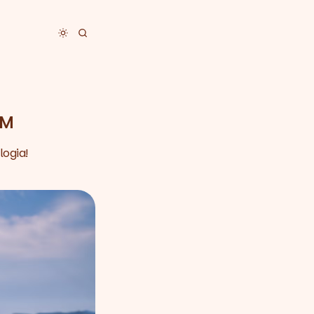
Toggle dark mode
IM
logia!