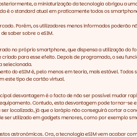
steriormente, a miniaturização da tecnologia obrigou a um
inda é o standard atual em praticamente todos os smartphone
rcado. Porém, os utilizadores menos informados poderão não
s de saber sobre o eSIM.
grado no próprio smartphone, que dispensa a utilização do 
criado para esse efeito. Depois de programado, o seu func
a selecionada.
nto do eSIM é, pelo menos em teoria, mais estável. Todos 
 este tipo de cartão virtual.
rincipal desvantagem é o facto de não ser possível mudar 
uipamento. Contudo, esta desvantagem pode tornar-se ela 
ser localizado, já que o larápio não conseguirá cortar a 
e ser utilizado em gadgets menores, como por exemplo sm
stos astronómicos. Ora, a tecnologia eSIM vem acabar com