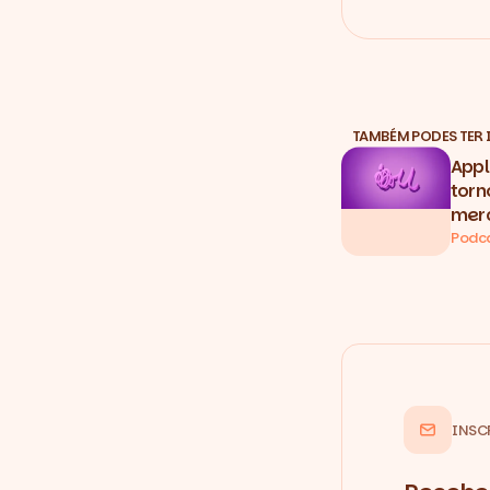
TAMBÉM PODES TER 
Appl
torn
merc
Podc
INSC