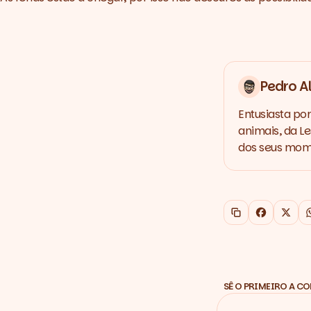
Pedro A
Entusiasta po
animais, da L
dos seus mom
Copiar link
Faceboo
X
SÊ O PRIMEIRO A C