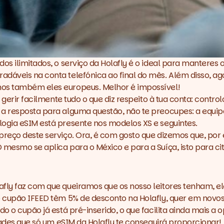
os ilimitados, o serviço da
Holafly
é o ideal para manteres 
adáveis na conta telefónica ao final do mês. Além disso, 
nos também eles europeus. Melhor é impossível!
 gerir facilmente tudo o que diz respeito à tua conta: control
 a resposta para alguma questão, não te preocupes: a equi
logia eSIM está presente nos modelos XS e seguintes.
preço deste serviço. Ora, é com gosto que dizemos que, por
mesmo se aplica para o México e para a Suíça, isto para cit
afly
faz com que queiramos que os nosso leitores tenham, el
 o cupão IFEED têm 5% de desconto na
Holafly
, quer em novo
ado
o cupão já está pré-inserido, o que facilita ainda mais a 
idades que só um eSIM da
Holafly
te conseguirá proporcionar!