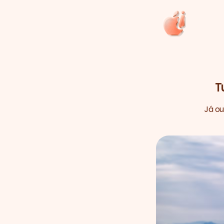
T
Já ou