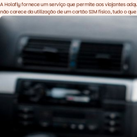
A
Holafly
fornece um serviço que permite aos viajantes adq
não carece da utilização de um cartão SIM físico, tudo o q