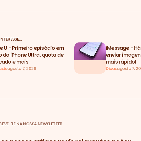
INTERESSE…
e U - Primeiro episódio em
iMessage - Há
o do iPhone Ultra, quota de
enviar image
ado e mais
mais rápido!
asts
agosto 7, 2026
Dicas
agosto 7, 2
REVE-TE NA NOSSA NEWSLETTER