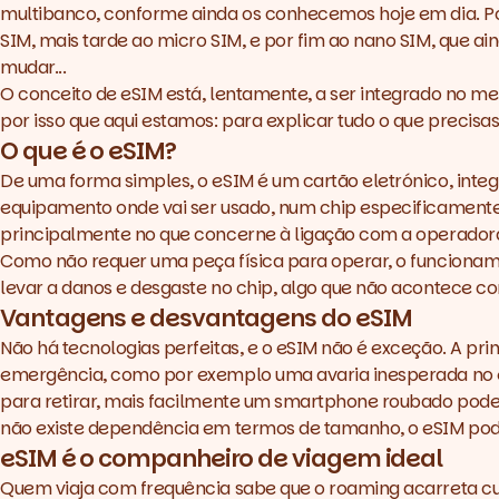
multibanco, conforme ainda os conhecemos hoje em dia. Po
SIM, mais tarde ao micro SIM, e por fim ao nano SIM, que a
mudar...
O conceito de eSIM está, lentamente, a ser integrado no me
por isso que aqui estamos: para explicar tudo o que precisa
O que é o eSIM?
De uma forma simples, o eSIM é um cartão eletrónico, inte
equipamento onde vai ser usado, num chip especificamente 
principalmente no que concerne à ligação com a operador
Como não requer uma peça física para operar, o funcioname
levar a danos e desgaste no chip, algo que não acontece com
Vantagens e desvantagens do eSIM
Não há tecnologias perfeitas, e o eSIM não é exceção. A p
emergência, como por exemplo uma avaria inesperada no eq
para retirar, mais facilmente um smartphone roubado pode 
não existe dependência em termos de tamanho, o eSIM pod
eSIM é o companheiro de viagem ideal
Quem viaja com frequência sabe que o roaming acarreta cu